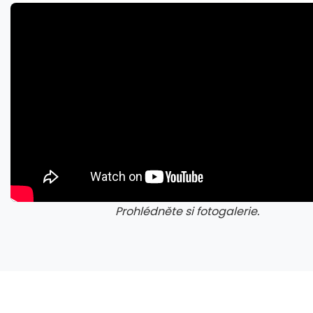
Microsoft chce, aby na Xbox Helix běhaly všechny hry, které kdy vyšly pro Xbox
Prohlédněte si fotogalerie.
galerie: cviky
gale