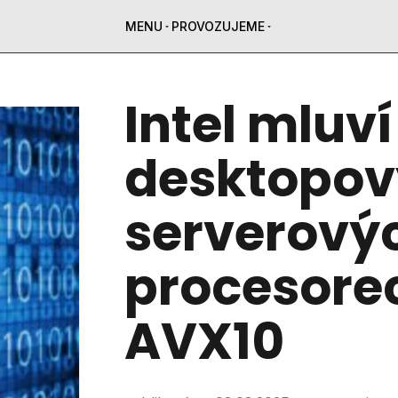
MENU
PROVOZUJEME
Intel mluví
desktopov
serverový
procesore
AVX10