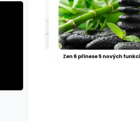
Přehřívající se M5 Max MacBook Pro trápí zaseklé klávesy, cena opravy je $895
Zen 6 přinese 5 nových funkcí pro vyšší stabilitu výkonu, nejen herního
rie: cviky
galerie: cviky