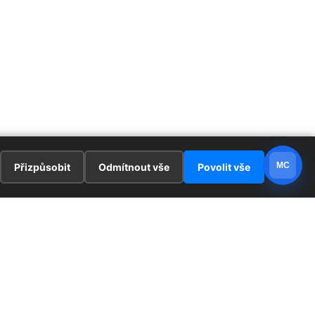
MC
Přizpůsobit
Odmítnout vše
Povolit vše
E
ZAJÍMAVOSTI
PRÁVNÍ UJEDNÁNÍ
ka !
Redaktoři
Ochrana osobních údajů