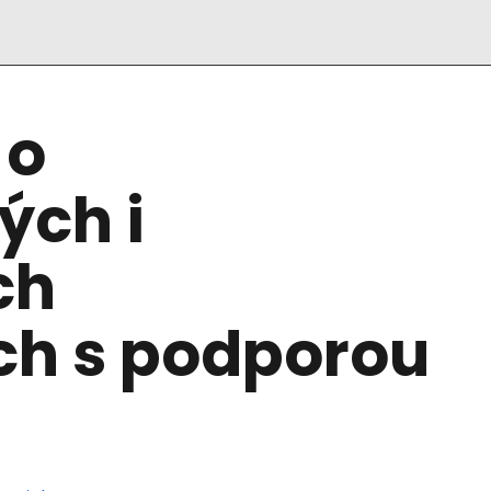
 o
ých i
ch
ch s podporou