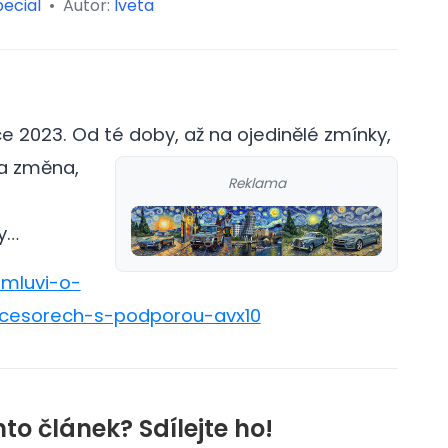
ecial
•
Autor:
Iveta
oce 2023. Od té doby, až na ojedinělé zmínky,
la změna,
Reklama
y…
l-mluvi-o-
ocesorech-s-podporou-avx10
nto článek? Sdílejte ho!