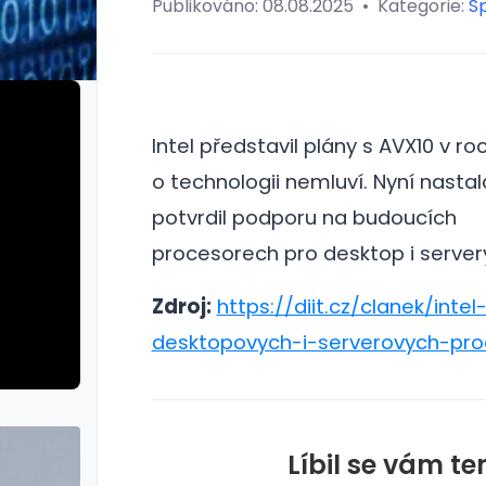
Publikováno:
08.08.2025
•
Kategorie:
Sp
Intel představil plány s AVX10 v r
o technologii nemluví.
Nyní nasta
potvrdil podporu na budoucích
procesorech pro desktop i server
Zdroj:
https://diit.cz/clanek/inte
desktopovych-i-serverovych-pr
Líbil se vám te