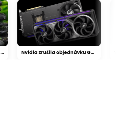
Nvidia zrušila objednávku GeForce RTX 5090 za $4600, Asus ji prý dodá za $5200
galerie: cviky