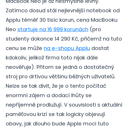
MacBook Neo je až nesmyslně levný.
Zatímco dosud stál nejlevnější notebook od
Applu téměř 30 tisíc korun, cena MacBooku
Neo
startuje na 16 999 korunách
(pro
studenty dokonce 14 290 Kč, přičemž na tuto
cenu se může
na e-shopu Applu
dostat
kdokoliv, jelikož firma toto nijak dále
neověřuje). Přitom se jedná o dostatečný
stroj pro drtivou většinu běžných uživatelů.
Nelze se tak divit, že je o tento počítač
enormní zájem a dodací lhůty se
nepříjemně prodlužují. V souvislosti s aktuální
paměťovou krizí se tak logicky objevují
obavy, jak dlouho bude Apple moci tuto