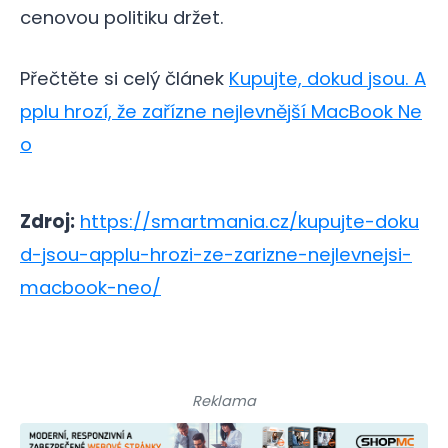
cenovou politiku držet.
Přečtěte si celý článek
Kupujte, dokud jsou. A
pplu hrozí, že zařízne nejlevnější MacBook Ne
o
Zdroj:
https://smartmania.cz/kupujte-doku
d-jsou-applu-hrozi-ze-zarizne-nejlevnejsi-
macbook-neo/
Reklama