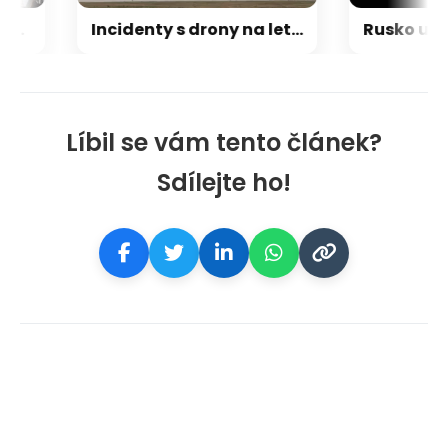
lují o zakázky při dostavbě Dukovan
Incidenty s drony na letišti v Lipsku vyšetřuje Německo jako úmyslný pokus o způsobení exploze
Líbil se vám tento článek?
Sdílejte ho!