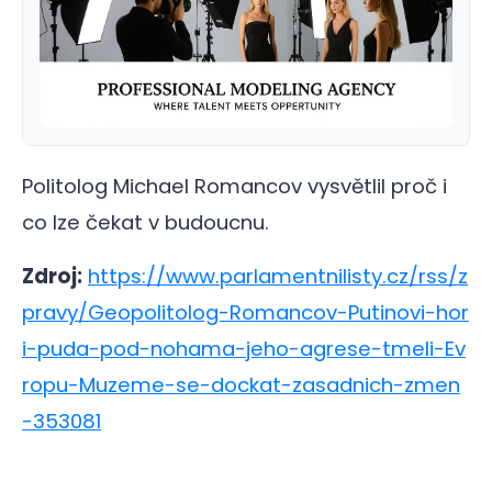
Politolog Michael Romancov vysvětlil proč i
co lze čekat v budoucnu.
Zdroj:
https://www.parlamentnilisty.cz/rss/z
pravy/Geopolitolog-Romancov-Putinovi-hor
i-puda-pod-nohama-jeho-agrese-tmeli-Ev
ropu-Muzeme-se-dockat-zasadnich-zmen
-353081