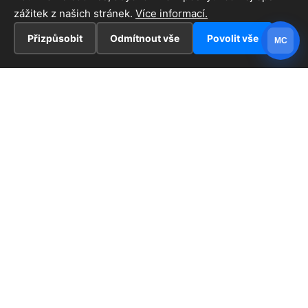
zážitek z našich stránek.
Více informací.
Přizpůsobit
Odmítnout vše
Povolit vše
MC
INFORMACE
Hlavní stránka !